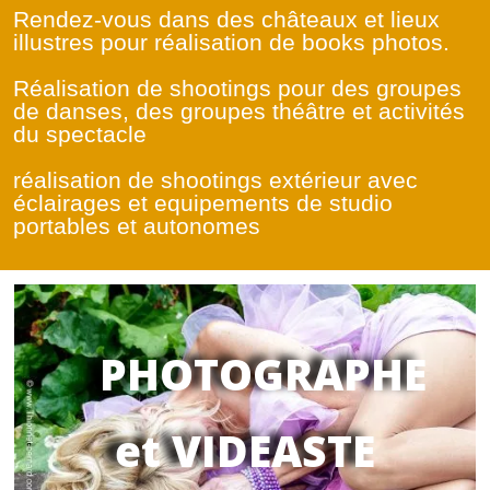
Rendez-vous dans des châteaux et lieux
illustres pour réalisation de books photos.
Réalisation de shootings pour des groupes
de danses, des groupes théâtre et activités
du spectacle
réalisation de shootings extérieur avec
éclairages et equipements de studio
portables et autonomes
PHOTOGRAPHE
et VIDEASTE