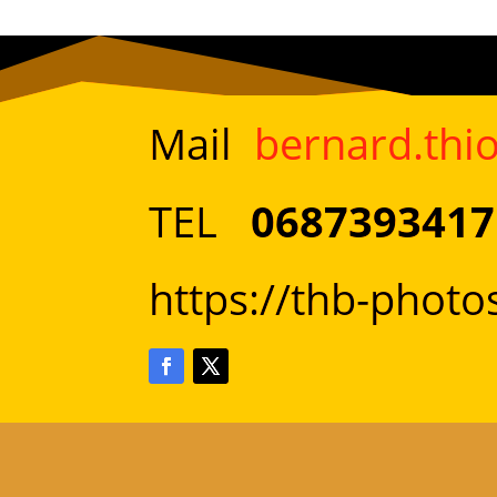
Mail
bernard.th
TEL
0687393417
https://thb-phot